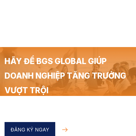
HÃY ĐỂ BGS GLOBAL GIÚP
DOANH NGHIỆP TĂNG TRƯỞNG
VƯỢT TRỘI
Đăng ký Coaching Doanh nghiệp trong 90 phút miễn
phí cùng chuyên gia BGS Global
ĐĂNG KÝ NGAY