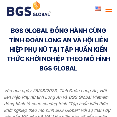
Skip
to
content
BGS GLOBAL ĐỒNG HÀNH CÙNG
TỈNH ĐOÀN LONG AN VÀ HỘI LIÊN
HIỆP PHỤ NỮ TẠI TẬP HUẤN KIẾN
THỨC KHỞI NGHIỆP THEO MÔ HÌNH
BGS GLOBAL
Vừa qua ngày 28/08/2023, Tỉnh Đoàn Long An, Hội
liên hiệp Phụ nữ tỉnh Long An và BGS Global Vietnam
đồng hành tổ chức chương trình “Tập huấn kiến thức
khởi nghiệp theo mô hình BGS Global” với sự tham dự
của gần 100 cán bộ Hội Liên hiệp phụ nữ cấp huyện,