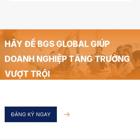
HÃY ĐỂ BGS GLOBAL GIÚP
DOANH NGHIỆP TĂNG TRƯỞNG
VƯỢT TRỘI
Đăng ký Coaching Doanh nghiệp trong 90 phút miễn
phí cùng chuyên gia BGS Global
ĐĂNG KÝ NGAY