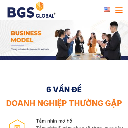
Skip
to
content
6 VẤN ĐỀ
DOANH NGHIỆP THƯỜNG GẶP
Tầm nhìn mơ hồ
Tầm nhìn 5 năm chưa rõ ràng, mục tiêu