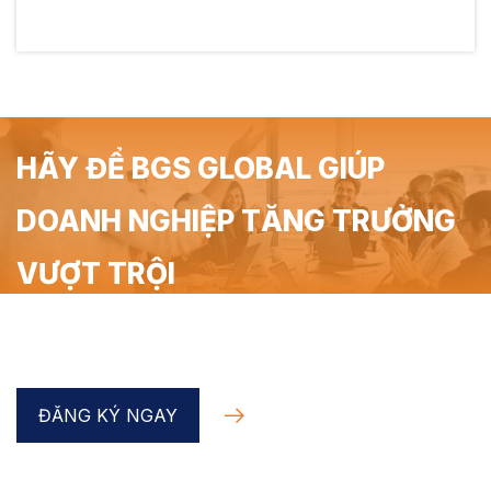
HÃY ĐỂ BGS GLOBAL GIÚP
DOANH NGHIỆP TĂNG TRƯỞNG
VƯỢT TRỘI
Đăng ký Coaching Doanh nghiệp trong 90 phút miễn
phí cùng chuyên gia BGS Global
ĐĂNG KÝ NGAY