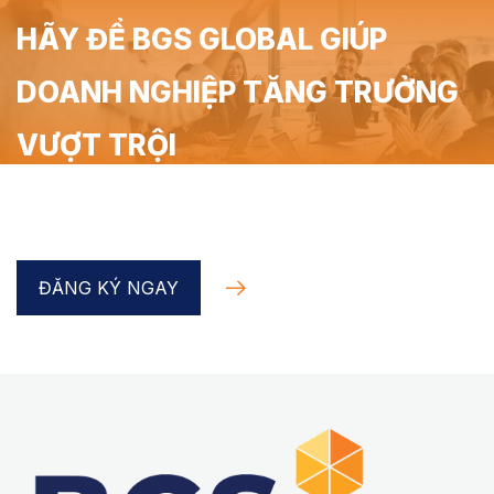
HÃY ĐỂ BGS GLOBAL GIÚP
DOANH NGHIỆP TĂNG TRƯỞNG
VƯỢT TRỘI
Đăng ký Coaching Doanh nghiệp trong 90 phút miễn
phí cùng chuyên gia BGS Global
ĐĂNG KÝ NGAY