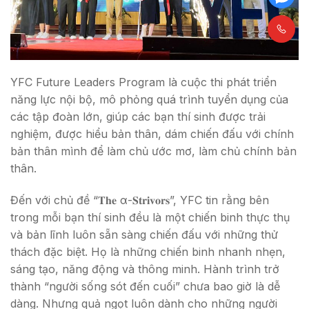
YFC Future Leaders Program là cuộc thi phát triển
năng lực nội bộ, mô phỏng quá trình tuyển dụng của
các tập đoàn lớn, giúp các bạn thí sinh được trải
nghiệm, được hiểu bản thân, dám chiến đấu với chính
bản thân mình để làm chủ ước mơ, làm chủ chính bản
thân.
Đến với chủ đề “𝐓𝐡𝐞 α-𝐒𝐭𝐫𝐢𝐯𝐨𝐫𝐬”, YFC tin rằng bên
trong mỗi bạn thí sinh đều là một chiến binh thực thụ
và bản lĩnh luôn sẵn sàng chiến đấu với những thử
thách đặc biệt. Họ là những chiến binh nhanh nhẹn,
sáng tạo, năng động và thông minh. Hành trình trở
thành “người sống sót đến cuối” chưa bao giờ là dễ
dàng. Nhưng quả ngọt luôn dành cho những người