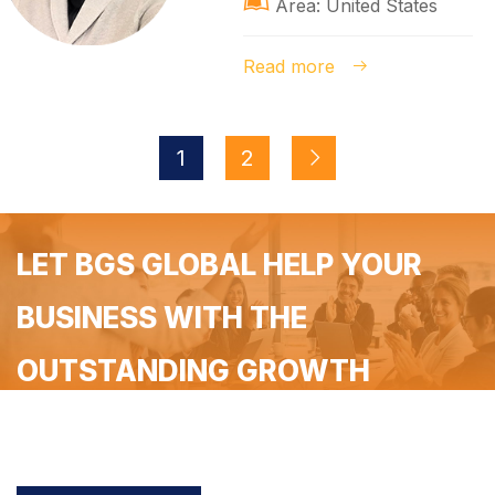
Area: United States
Read more
1
2
LET BGS GLOBAL HELP YOUR
BUSINESS WITH THE
OUTSTANDING GROWTH
Register for a free 90-minute coaching with the BGS
Global implementer