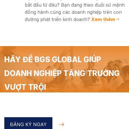
bắt đầu từ đâu? Bạn đang theo đuổi sứ mệnh
đồng hành cùng các doanh nghiệp trên con
đường phát triển kinh doanh?
Xem thêm
HÃY ĐỂ BGS GLOBAL GIÚP
DOANH NGHIỆP TĂNG TRƯỞNG
VƯỢT TRỘI
Đăng ký Coaching Doanh nghiệp trong 90 phút miễn
phí cùng chuyên gia BGS Global
ĐĂNG KÝ NGAY