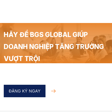
HÃY ĐỂ BGS GLOBAL GIÚP
DOANH NGHIỆP TĂNG TRƯỞNG
VƯỢT TRỘI
Đăng ký Coaching Doanh nghiệp trong 90 phút miễn
phí cùng chuyên gia BGS Global
ĐĂNG KÝ NGAY